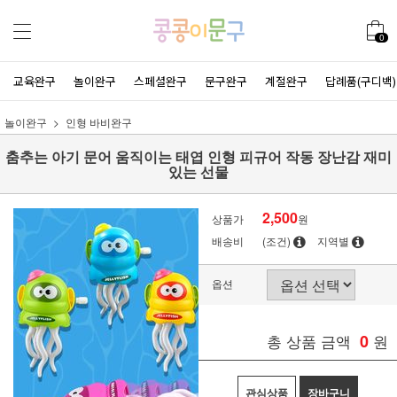
0
교육완구
놀이완구
스페셜완구
문구완구
계절완구
답례품(구디백)
놀이완구
인형 바비완구
춤추는 아기 문어 움직이는 태엽 인형 피규어 작동 장난감 재미
있는 선물
2,500
상품가
원
배송비
(조건)
지역별
옵션
총 상품 금액
0
원
관심상품
장바구니