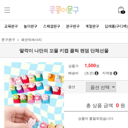
0
교육완구
놀이완구
스페셜완구
문구완구
계절완구
답례품(구디백)
문구완구
패션악세사리
딸깍이 나만의 꼬물 키캡 클릭 랜덤 단체선물
1,500
상품가
원
배송비
(조건)
지역별
옵션
총 상품 금액
0
원
상품이 품절되었습니다.