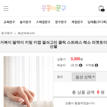
0
교육완구
놀이완구
스페셜완구
문구완구
계절완구
답례품(구디백)
문구완구
패션악세사리
거북이 딸깍이 키링 키캡 열쇠고리 클릭 스트레스 해소 피젯토이
선물
3,300
상품가
원
배송비
(조건)
지역별
옵션
총 상품 금액
0
원
상품이 품절되었습니다.