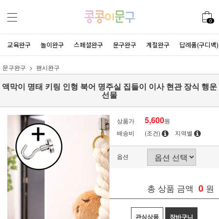
0
교육완구
놀이완구
스페셜완구
문구완구
계절완구
답례품(구디백)
문구완구
팬시완구
액막이 명태 키링 인형 북어 명주실 집들이 이사 현관 장식 행운
선물
5,600
상품가
원
배송비
(조건)
지역별
옵션
총 상품 금액
0
원
관심상품
장바구니