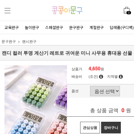
0
교육완구
놀이완구
스페셜완구
문구완구
계절완구
답례품(구디백)
문구완구
팬시완구
캔디 컬러 투명 계산기 레트로 귀여운 미니 사무용 휴대용 선물
4,650
상품가
원
배송비
(조건)
지역별
옵션
총 상품 금액
0
원
관심상품
장바구니