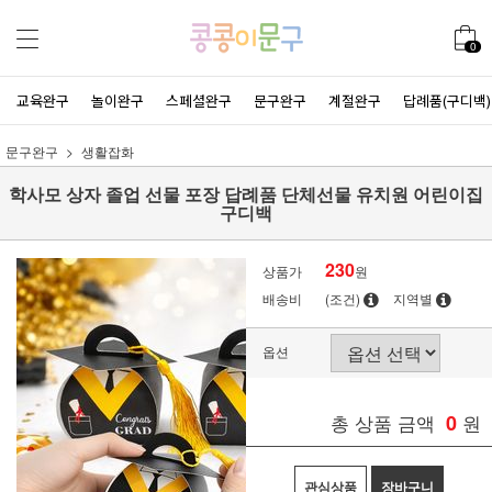
0
교육완구
놀이완구
스페셜완구
문구완구
계절완구
답례품(구디백)
문구완구
생활잡화
학사모 상자 졸업 선물 포장 답례품 단체선물 유치원 어린이집
구디백
230
상품가
원
배송비
(조건)
지역별
옵션
총 상품 금액
0
원
관심상품
장바구니