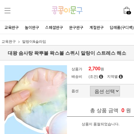
0
교육완구
놀이완구
스페셜완구
문구완구
계절완구
답례품(구디백)
교육완구
말랑이&슬라임
대왕 솜사탕 왁뿌볼 왁스볼 스퀴시 말랑이 스트레스 해소
2,700
상품가
원
배송비
(조건)
지역별
옵션
총 상품 금액
0
원
상품이 품절되었습니다.