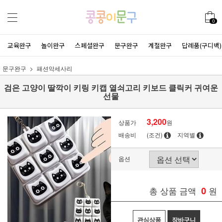
0
교육완구
놀이완구
스페셜완구
문구완구
계절완구
답례품(구디백)
문구완구
패션악세사리
검은 고양이 딸깍이 키링 키캡 열쇠고리 키보드 클릭커 귀여운
선물
3,200
상품가
원
배송비
(조건)
지역별
옵션
총 상품 금액
0
원
관심상품
장바구니