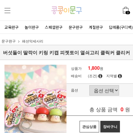
0
교육완구
놀이완구
스페셜완구
문구완구
계절완구
답례품(구디백)
문구완구
패션악세사리
버섯돌이 딸깍이 키링 키캡 피젯토이 열쇠고리 클릭커 클리커
1,800
상품가
원
배송비
(조건)
지역별
옵션
총 상품 금액
0
원
관심상품
장바구니