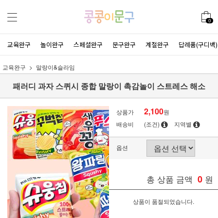
0
교육완구
놀이완구
스페셜완구
문구완구
계절완구
답례품(구디백)
교육완구
말랑이&슬라임
패러디 과자 스퀴시 종합 말랑이 촉감놀이 스트레스 해소
2,100
상품가
원
배송비
(조건)
지역별
옵션
총 상품 금액
0
원
상품이 품절되었습니다.