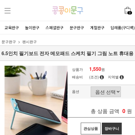
0
교육완구
놀이완구
스페셜완구
문구완구
계절완구
답례품(구디백)
문구완구
팬시완구
6.5인치 필기보드 전자 메모패드 스케치 필기 그림 노트 휴대용
1,550
상품가
원
배송비
(조건)
지역별
옵션
총 상품 금액
0
원
관심상품
장바구니