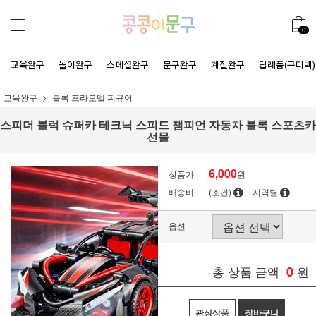
0
교육완구
놀이완구
스페셜완구
문구완구
계절완구
답례품(구디백)
교육완구
블록 프라모델 피규어
스피더 블럭 슈퍼카 테크닉 스피드 챔피언 자동차 블록 스포츠카
선물
6,000
상품가
원
배송비
(조건)
지역별
옵션
총 상품 금액
0
원
관심상품
장바구니