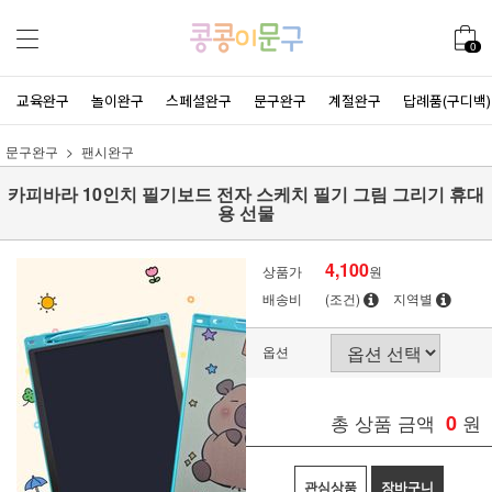
0
교육완구
놀이완구
스페셜완구
문구완구
계절완구
답례품(구디백)
문구완구
팬시완구
카피바라 10인치 필기보드 전자 스케치 필기 그림 그리기 휴대
용 선물
4,100
상품가
원
배송비
(조건)
지역별
옵션
총 상품 금액
0
원
관심상품
장바구니