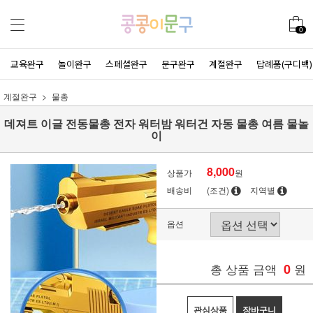
0
교육완구
놀이완구
스페셜완구
문구완구
계절완구
답례품(구디백)
계절완구
물총
데져트 이글 전동물총 전자 워터밤 워터건 자동 물총 여름 물놀
이
8,000
상품가
원
배송비
(조건)
지역별
옵션
총 상품 금액
0
원
관심상품
장바구니