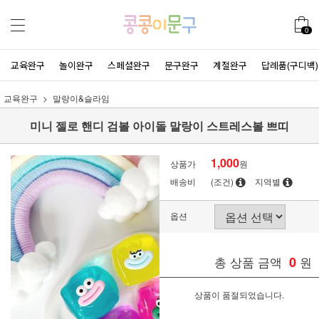
0
교육완구
놀이완구
스페셜완구
문구완구
계절완구
답례품(구디백)
교육완구
말랑이&슬라임
미니 젤로 핸디 검볼 아이돌 말랑이 스트레스볼 쁘띠
1,000
상품가
원
배송비
(조건)
지역별
옵션
총 상품 금액
0
원
상품이 품절되었습니다.