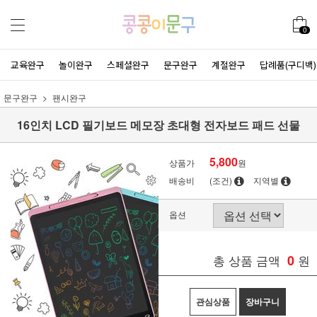
0
교육완구
놀이완구
스페셜완구
문구완구
계절완구
답례품(구디백)
문구완구
팬시완구
16인치 LCD 필기보드 메모장 초대형 전자보드 패드 선물
5,800
상품가
원
배송비
(조건)
지역별
옵션
총 상품 금액
0
원
관심상품
장바구니