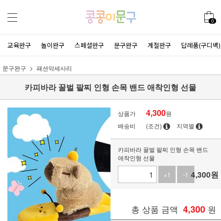
0
교육완구
놀이완구
스페셜완구
문구완구
계절완구
답례품(구디백)
문구완구
패션악세사리
카피바라 꿀벌 팔찌 인형 손목 밴드 애착인형 선물
4,300
상품가
원
배송비
(조건)
지역별
카피바라 꿀벌 팔찌 인형 손목 밴드
애착인형 선물
4,300
원
+1
-1
총 상품 금액
4,300
원