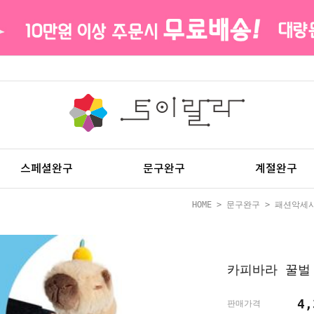
스페셜완구
문구완구
계절완구
HOME
>
문구완구
>
패션악세
카피바라 꿀벌
4,
판매가격