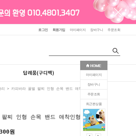
로그인
회원가입
마이페이지
장바구니
주문조회
답례품(구디백)
판촉(인쇄)
마이페이지
장바구니
사리
> 카피바라 꿀벌 팔찌 인형 손목 밴드 애착인형 선물
주문조회
최근본상품
0
 팔찌 인형 손목 밴드 애착인형 선물
300
원