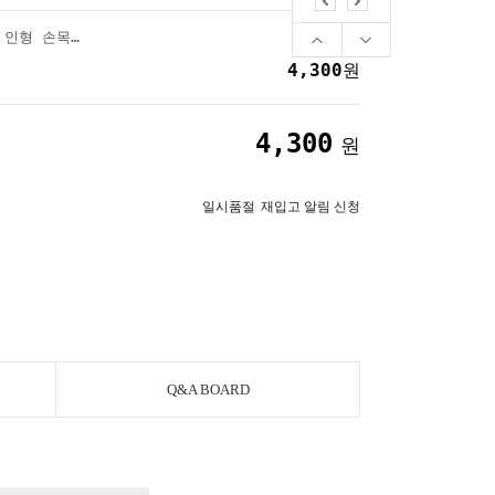
카피바라 꿀벌 팔찌 인형 손목 밴드 애착인형 선물
4,300
원
4,300
원
일시품절
재입고 알림 신청
Q&A BOARD